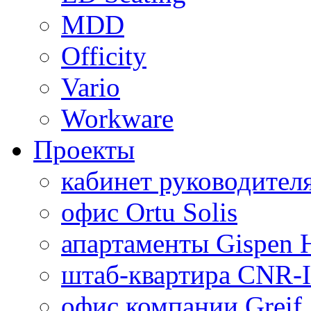
MDD
Officity
Vario
Workware
Проекты
кабинет руководител
офис Ortu Solis
апартаменты Gispen
штаб-квартира CNR-I
офис компании Greif