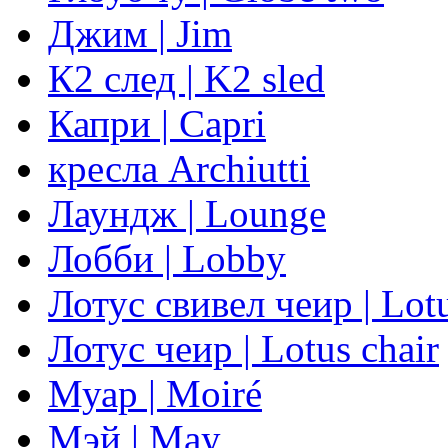
Джим | Jim
К2 след | K2 sled
Капри | Capri
кресла Archiutti
Лаундж | Lounge
Лобби | Lobby
Лотус свивел чеир | Lotu
Лотус чеир | Lotus chair
Муар | Moiré
Мэй | May