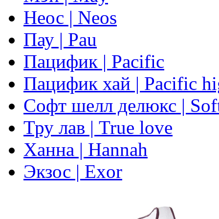
Неос | Neos
Пау | Pau
Пацифик | Pacific
Пацифик хай | Pacific h
Софт шелл делюкс | Soft
Тру лав | True love
Ханна | Hannah
Экзос | Exor