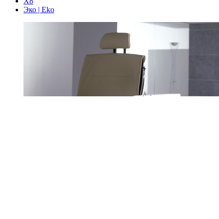
Х8
Эко | Eko