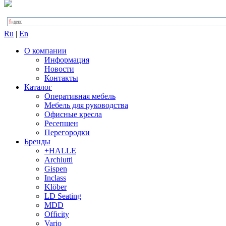
Ru
|
En
О компании
Информация
Новости
Контакты
Каталог
Оперативная мебель
Мебель для руководства
Офисные кресла
Ресепшен
Перегородки
Бренды
+HALLE
Archiutti
Gispen
Inclass
Klöber
LD Seating
MDD
Officity
Vario