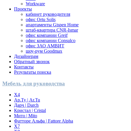
Workware
Проекты
кабинет руководителя
офис Ortu Solis
апартаменты Gispen Home
штаб-квартира CNR-Ismar
офис компании Greif
офис компании Consulco
офис ЗАО АМВИТ
шоу-рум Goodmax
Дизайнерам
Обратный звонок
Контакты
Результаты поиска
Мебель для руководства
X4
Ар.Ту | Ar.Tu
Дарч | Darch
Кристал | Cristal
Мито | Mito
Фатторе Альфа | Fattore Alpha
Х7