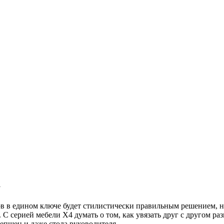
а
ов в едином ключе будет стилистически правильным решением, 
 серией мебели X4 думать о том, как увязать друг с другом раз
сепшен и даже стола руководителя.