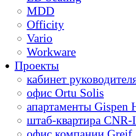
MDD
Officity
Vario
Workware
Проекты
кабинет руководител
офис Ortu Solis
апартаменты Gispen
штаб-квартира CNR-I
офис компании Greif